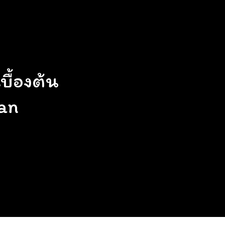
ื้องต้น
lan