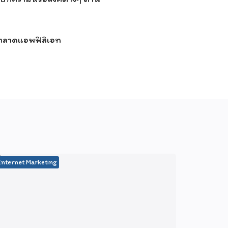
)
รตลาดแอพฟิลิเอท
Internet Marketing