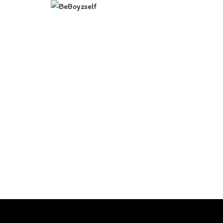
Skip
to
content
Se
fo