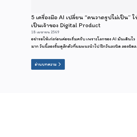
5 เครื่องมือ AI เปลี่ยน “คนวาดรูปไม่เป็น” ให
เป็นเจ้าของ Digital Product
18 เมษายน 2569
อย่ารอให้เก่งก่อนค่อยเริ่มครับ เพราะโลกของ AI มันเดินไว
มาก วันนี้ลองจิ้มดูสักตัวที่ผมแนะนำไป ฝึกวันละนิด ลองผิดล
ถูกวันละหน่อย แล้วคุณจะพบว่า การเป็นเจ้าของ Digital
Product ขายทั่วโลก มันไม่ได้ไกลเกินเอื้อมเลยจริงๆ
อ่านบทความ