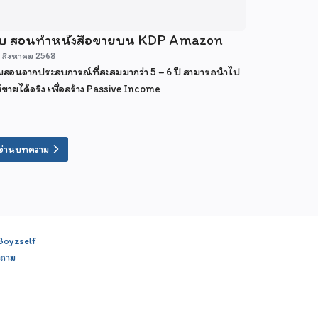
ับ สอนทำหนังสือขายบน KDP Amazon
 สิงหาคม 2568
สอนจากประสบการณ์ที่สะสมมากว่า 5 – 6 ปี สามารถนำไป
้ขายได้จริง เพื่อสร้าง Passive Income
อ่านบทความ
Boyzself
บถาม