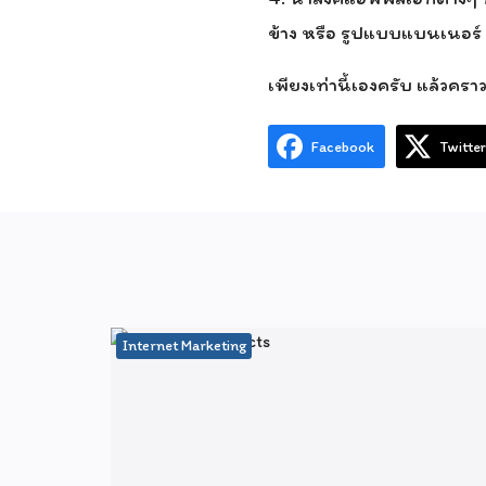
ข้าง หรือ รูปแบบแบนเนอร
เพียงเท่านี้เองครับ แล้
Facebook
Twitter
Internet Marketing