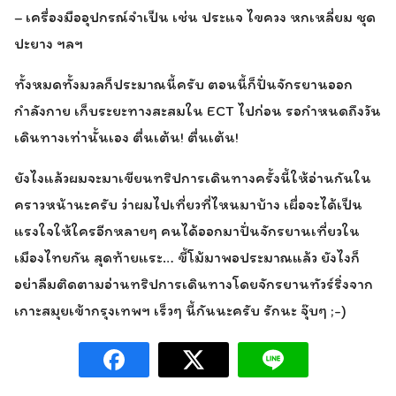
– เครื่องมืออุปกรณ์จำเป็น เช่น ประแจ ไขควง หกเหลี่ยม ชุด
ปะยาง ฯลฯ
ทั้งหมดทั้งมวลก็ประมาณนี้ครับ ตอนนี้ก็ปั่นจักรยานออก
กำลังกาย เก็บระยะทางสะสมใน ECT ไปก่อน รอกำหนดถึงวัน
เดินทางเท่านั้นเอง ตื่นเต้น! ตื่นเต้น!
ยังไงแล้วผมจะมาเขียนทริปการเดินทางครั้งนี้ให้อ่านกันใน
คราวหน้านะครับ ว่าผมไปเที่ยวที่ไหนมาบ้าง เผื่อจะได้เป็น
แรงใจให้ใครอีกหลายๆ คนได้ออกมาปั่นจักรยานเที่ยวใน
เมืองไทยกัน สุดท้ายแระ… ขี้โม้มาพอประมาณแล้ว ยังไงก็
อย่าลืมติดตามอ่านทริปการเดินทางโดยจักรยานทัวร์ริ่งจาก
เกาะสมุยเข้ากรุงเทพฯ เร็วๆ นี้กันนะครับ รักนะ จุ๊บๆ ;-)