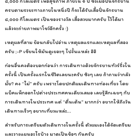
๔,๐๐๐ กิโลเมตร เพื่อสุขภาพ ภายใน ๑ ปี ซึ่งเมื่อปั่นจักรยาน
ครบตามระยะทางภายในหนึ่งปี ก็จะได้รับเสื้อปั่นจักรยาน
๔,๐๐๐ กิโลเมตร เป็นของรางวัล เสื้อสวยมากครับ ไว้ได้มา
แล้วจะถ่ายภาพมาโชว์อีกครั้ง :)
เหตุผลที่สาม ย้อนกลับไปอ่าน เหตุผลแรกและเหตุผลที่สอง
ครับ ;-P เขียนให้มันดูเยอะๆ ไปงั้นแหล่ะ อิอิ
ก่อนอื่นคงต้องบอกก่อนว่า การเดินทางด้วยจักรยานทัวร์ริ่งใน
ครั้งนี้ เป็นครั้งแรกในชีวิตเลยนะครับ ซิงๆ เลย ถ้าถามว่ากลัว
มั๊ย? คง “ไม่” ครับ เพราะโดยปกติผมเดินทางท่องเที่ยว โดย
แบ็คแพ็กออกไปต่างประเทศคนเดียวเสมอ เลยรู้สึกเฉยๆ กับ
การเดินทางในประเทศ แต่ “ตื่นเต้น” มากกว่า อยากให้ถึงวัน
เดินทางเร็วๆ อยากเที่ยวแหล่ะ…
สำหรับการเตรียมตัวเดินทางในครั้งนี้ ตัวผมเองได้จัดเตรียม
และวางแผนอะไรบ้าง มาดูเป็นข้อๆ กันครับ