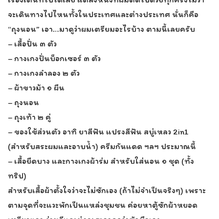
จะเดินทางไปไหนทั้งในประเทศและต่างประเทศ นั่นก็คือ
“ถุงนอน” เอา…มาดูว่าผมเตรียมอะไรบ้าง ตามนี้เลยครับ
– เสื้อปั่น ๓ ตัว
– กางเกงปั่นบ็อกเซอร์ ๓ ตัว
– กางเกงลำลอง ๒ ตัว
– ผ้าขาวม้า ๑ ผืน
– ถุงนอน
– ถุงเท้า ๒ คู่
– ของใช้ส่วนตัว อาทิ ยาสีฟัน แปรงสีฟัน สบู่เหลว 2in1
(สำหรับสระผมและอาบน้ำ) ครีมกันแดด ฯลฯ ประมาณนี้
– เสื้อยืดบาง และกางเกงผ้าร่ม สำหรับใส่นอน ๑ ชุด (ทั้ง
ทริป)
สำหรับเสื้อผ้าตั้งใจว่าจะไม่ซักเอง (ถ้าไม่จำเป็นจริงๆ) เพราะ
ตามจุดที่จะแวะพักเป็นแหล่งชุมชน ค่อยหาตู้ซักผ้าหยอด