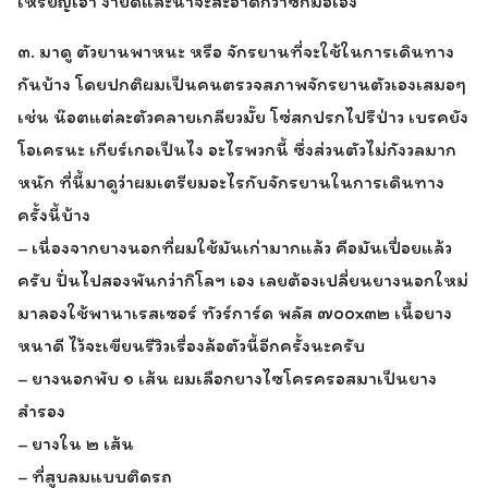
เหรียญเอา ง่ายดีและน่าจะสะอาดกว่าซักมือเอง
๓. มาดู ตัวยานพาหนะ หรือ จักรยานที่จะใช้ในการเดินทาง
กันบ้าง โดยปกติผมเป็นคนตรวจสภาพจักรยานตัวเองเสมอๆ
เช่น น๊อตแต่ละตัวคลายเกลียวมั๊ย โซ่สกปรกไปรึป่าว เบรคยัง
โอเครนะ เกียร์เกอเป็นไง อะไรพวกนี้ ซึ่งส่วนตัวไม่กังวลมาก
หนัก ที่นี้มาดูว่าผมเตรียมอะไรกับจักรยานในการเดินทาง
ครั้งนี้บ้าง
– เนื่องจากยางนอกที่ผมใช้มันเก่ามากแล้ว คือมันเปื่อยแล้ว
ครับ ปั่นไปสองพันกว่ากิโลฯ เอง เลยต้องเปลี่ยนยางนอกใหม่
มาลองใช้พานาเรสเซอร์ ทัวร์การ์ด พลัส ๗๐๐x๓๒ เนื้อยาง
หนาดี ไว้จะเขียนรีวิวเรื่องล้อตัวนี้อีกครั้งนะครับ
– ยางนอกพับ ๑ เส้น ผมเลือกยางไซโครครอสมาเป็นยาง
สำรอง
– ยางใน ๒ เส้น
– ที่สูบลมแบบติดรถ