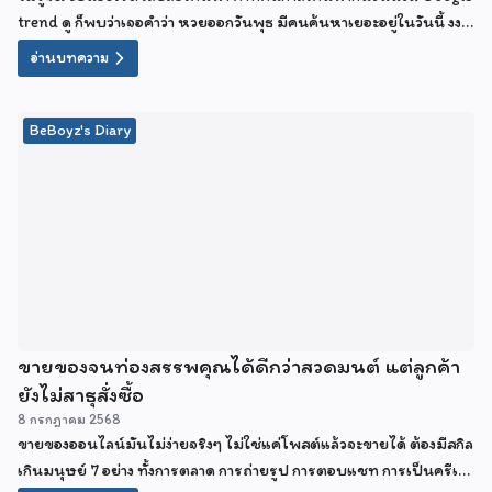
trend ดู ก็พบว่าเจอคำว่า หวยออกวันพุธ มีคนค้นหาเยอะอยู่ในวันนี้ งง
เขาหาอะไรกัน ต้องมีนัยยะอะไรแน่ๆ เลยเอาคำนี้มาเป็นไตเติ้ลของ
อ่านบทความ
บทความซะเลย
BeBoyz's Diary
ขายของจนท่องสรรพคุณได้ดีกว่าสวดมนต์ แต่ลูกค้า
ยังไม่สาธุสั่งซื้อ
8 กรกฎาคม 2568
ขายของออนไลน์มันไม่ง่ายจริงๆ ไม่ใช่แค่โพสต์แล้วจะขายได้ ต้องมีสกิล
เกินมนุษย์ 7 อย่าง ทั้งการตลาด การถ่ายรูป การตอบแชท การเป็นครีเอ