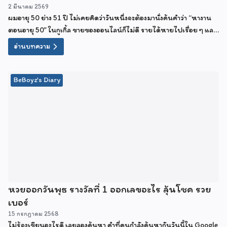
2 มีนาคม 2569
ผมอายุ 50 ย่าง 51 ปี ไม่เคยคิดว่าวันหนึ่งจะต้องมานั่งค้นคำว่า “หางาน
ตอนอายุ 50” ในกูเกิ้ล ขายของออนไลน์ก็ไม่ดี รายได้หายไปเรื่อย ๆ และ
ตอนนี้กำลังคิดว่าจะไปสมัครงานห้าง หรือเป็น รปภ ดีไหม
อ่านบทความ
BeBoyz's Diary
หวยออกวันพุธ รางวัลที่ 1 ออกเลขอะไร ลุ้นโชค รวย
เบอร์
15 กรกฎาคม 2568
ไม่รู้จะเขียนอะไรดี เลยลองค้นหา คำที่คนกำลังค้นหากันวันนี้ใน Google