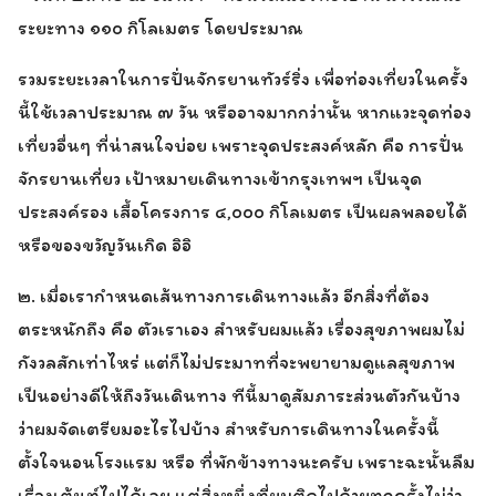
ระยะทาง ๑๑๐ กิโลเมตร โดยประมาณ
รวมระยะเวลาในการปั่นจักรยานทัวร์ริ่ง เพื่อท่องเที่ยวในครั้ง
นี้ใช้เวลาประมาณ ๗ วัน หรืออาจมากกว่านั้น หากแวะจุดท่อง
เที่ยวอื่นๆ ที่น่าสนใจบ่อย เพราะจุดประสงค์หลัก คือ การปั่น
จักรยานเที่ยว เป้าหมายเดินทางเข้ากรุงเทพฯ เป็นจุด
ประสงค์รอง เสื้อโครงการ ๔,๐๐๐ กิโลเมตร เป็นผลพลอยได้
หรือของขวัญวันเกิด อิอิ
๒. เมื่อเรากำหนดเส้นทางการเดินทางแล้ว อีกสิ่งที่ต้อง
ตระหนักถึง คือ ตัวเราเอง สำหรับผมแล้ว เรื่องสุขภาพผมไม่
กังวลสักเท่าไหร่ แต่ก็ไม่ประมาทที่จะพยายามดูแลสุขภาพ
เป็นอย่างดีให้ถึงวันเดินทาง ทีนี้มาดูสัมภาระส่วนตัวกันบ้าง
ว่าผมจัดเตรียมอะไรไปบ้าง สำหรับการเดินทางในครั้งนี้
ตั้งใจนอนโรงแรม หรือ ที่พักข้างทางนะครับ เพราะฉะนั้นลืม
เรื่องเต้นท์ไปได้เลย แต่สิ่งหนึ่งที่ผมติดไปด้วยทุกครั้งไม่ว่า