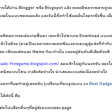
ายได้ผ่าน Blogger หรือ Blogspot แล้ว คงจะมีหลากหลายรูปแบ
จอในแบบของผมแล้ว และวันนี้ยิ่งทำให้ผมมั่นใจมากยิ่งขึ้น เม
ดีๆ ก้อคิดอยากจะเล่นเกมขึ้นมา เลยเข้าไปหาเกม Download แบบฟ
ข้าไปด้วย (อาจเป็นเพราะความเคยชินเวลาแอบดูคู่แข่งที่ทำกั
ย เพียงแต่คนละ theme กันเท่านั้น และอยู่อันดับดีเสียด้วยสิ
oads-freegame.blogspot.com/
ลองเข้าไปดูกันนะครับ ลองไล
้เทคนิคแบบไหน วางลิงค์อย่างไร นำเสนอแบบต่อเนื่องอย่างไร
ต่างจากที่ผมทำอยู่เลยครับ (เปรียบเทียบรูปแบบ >>
Best Gadge
้ดังนี้ คือ
นูต่อไปบล็อกอื่นๆที่อยู่ส่วนบนๆของ page