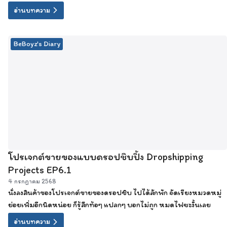
เตอร์สายฮา และที่สำคัญที่สุด...ต้องเป็นนักบวชทางใจด้วย
อ่านบทความ
BeBoyz's Diary
โปรเจกต์ขายของแบบดรอปชิบปิ้ง Dropshipping
Projects EP6.1
4 กรกฎาคม 2568
นั่งลงสินค้าของโปรเจกต์ขายของดรอปชิบ ไปได้สักพัก จัดเรียงหมวดหมู่
ย่อยเพิ่มอีกนิดหน่อย ก็รู้สึกท้อๆ แปลกๆ บอกไม่ถูก หมดไฟซะงั้นเลย
อ่านบทความ