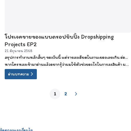
โปรเจคขายของแบบดรอปชิบปิ้ง Dropshipping
Projects EP2
21 มิถุนายน 2568
สรุปการทำงานหลักสั้นๆ ของวันนี้ แต่รายละเอียดในงานเยอะเลยเกิน อ่อ...
หากใครหลงเข้ามาอ่านแล้วอยากรู้ว่าผมใช้ตัวช่วยอะไรในการลงสินค้า ผม
ใช้ระบบ Automate ในการดึงสินค้ามาลงขายนะครับ มันดึงข้อมูลราย
อ่านบทความ
ละเอียดสินค้า รูปภาพมาครบเลย
1
2
ข้อตกลงและเงื่อนไข