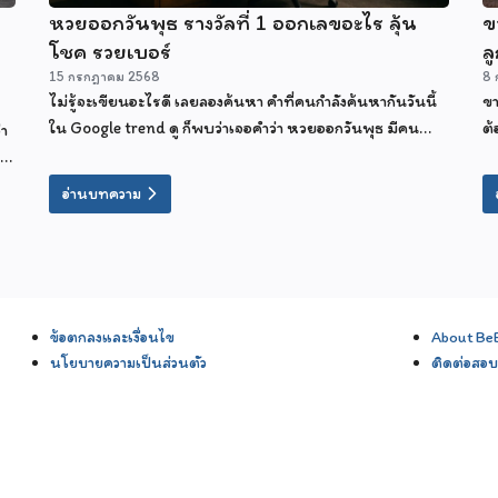
หวยออกวันพุธ รางวัลที่ 1 ออกเลขอะไร ลุ้น
ข
โชค รวยเบอร์
ลู
15 กรกฎาคม 2568
8 
ไม่รู้จะเขียนอะไรดี เลยลองค้นหา คำที่คนกำลังค้นหากันวันนี้
ขา
ใน Google trend ดู ก็พบว่าเจอคำว่า หวยออกวันพุธ มีคน
ต้
่า
ค้นหาเยอะอยู่ในวันนี้ งง เขาหาอะไรกัน ต้องมีนัยยะอะไรแน่ๆ
แช
เลยเอาคำนี้มาเป็นไตเติ้ลของบทความซะเลย
น
อ
อ่านบทความ
ข้อตกลงและเงื่อนไข
About Be
นโยบายความเป็นส่วนตัว
ติดต่อสอ