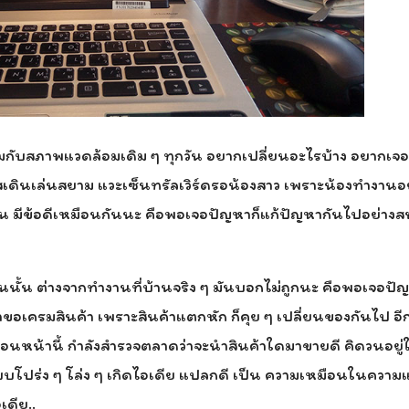
งที่จมกับสภาพแวดล้อมเดิม ๆ ทุกวัน อยากเปลี่ยนอะไรบ้าง อยากเจ
สเดินเล่นสยาม แวะเซ็นทรัลเวิร์ดรอน้องสาว เพราะน้องทำงานอย
มีข้อดีเหมือนกันนะ คือพอเจอปัญหาก็แก้ปัญหากันไปอย่างสน
้น ต่างจากทำงานที่บ้านจริง ๆ มันบอกไม่ถูกนะ คือพอเจอปัญห
าขอเครมสินค้า เพราะสินค้าแตกหัก ก็คุย ๆ เปลี่ยนของกันไป อีกอย่
ก่อนหน้านี้ กำลังสำรวจตลาดว่าจะนำสินค้าใดมาขายดี คิดวนอยู่
แบบโปร่ง ๆ โล่ง ๆ เกิดไอเดีย แปลกดี เป็น ความเหมือนในควา
ดีย..