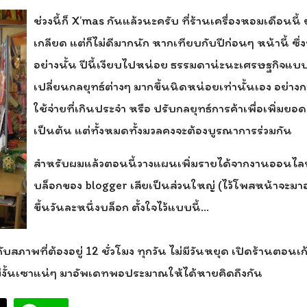
ช่วงนี้ก็ X’mas กันแล้วนะครับ ที่ร้านเครื่องหอมเดือนนี
เกลียด แต่ก็ไม่ดีมากนัก หากเทียบกับปีก่อนๆ หน้านี้ ซ
อย่างนั้น ปีนี้เงียบไปหน่อย ธรรมดาน่ะนะเศรษฐกิจแบบน
เปลี่ยนกลยุทธ์ต่างๆ มากขึ้นนิดหน่อยเท่านั้นเอง อย่างก
ใช้จ่ายที่เกินประจำ หรือ ปรับกลยุทธ์การค้าเพื่อเพิ่ม
เป็นต้น แต่ทั้งหมดทั้งมวลคงจะต้องบูรณาการร่วมกัน
สำหรับผมแล้วตอนนี้วางแผนเพิ่มรายได้จากงานออนไล
บล็อกของ blogger เสียเป็นส่วนใหญ่ (ไว้โพสหน้าจะมาอ
ขึ้นวันละหนึ่งบล็อก ตั้งใจไว้แบบนี้…
บสภาพที่ต้องอยู่ 12 ชั่วโมง ทุกวัน ไม่มีวันหยุด เปิดร้านตอนเก้
้ ไม่งั้นเซาแน่ๆ มาอัพเดทพอประมาณให้ได้หายคิดถึงกัน