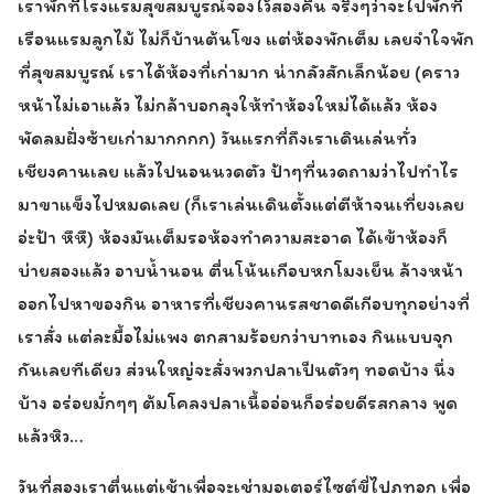
เราพักที่โรงแรมสุขสมบูรณ์จองไว้สองคืน จริงๆว่าจะไปพักที่
เรือนแรมลูกไม้ ไม่ก็บ้านต้นโขง แต่ห้องพักเต็ม เลยจำใจพัก
ที่สุขสมบูรณ์ เราได้ห้องที่เก่ามาก น่ากลัวสักเล็กน้อย (คราว
หน้าไม่เอาแล้ว ไม่กล้าบอกลุงให้ทำห้องใหม่ได้แล้ว ห้อง
พัดลมฝั่งซ้ายเก่ามากกกก) วันแรกที่ถึงเราเดินเล่นทั่ว
เชียงคานเลย แล้วไปนอนนวดตัว ป้าๆที่นวดถามว่าไปทำไร
มาขาแข็งไปหมดเลย (ก็เราเล่นเดินตั้งแต่ตีห้าจนเที่ยงเลย
อ่ะป้า หึหึ) ห้องมันเต็มรอห้องทำความสะอาด ได้เข้าห้องก็
บ่ายสองแล้ว อาบน้ำนอน ตื่นโน้นเกือบหกโมงเย็น ล้างหน้า
ออกไปหาของกิน อาหารที่เชียงคานรสชาดดีเกีอบทุกอย่างที่
เราสั่ง แต่ละมื้อไม่แพง ตกสามร้อยกว่าบาทเอง กินแบบจุก
กันเลยทีเดียว ส่วนใหญ่จะสั่งพวกปลาเป็นตัวๆ ทอดบ้าง นึ่ง
บ้าง อร่อยมั่กๆๆ ต้มโคลงปลาเนื้ออ่อนก็อร่อยดีรสกลาง พูด
แล้วหิว…
วันที่สองเราตื่นแต่เช้าเพื่อจะเช่ามอเตอร์ไซต์ขี่ไปภูทอก เพื่อ