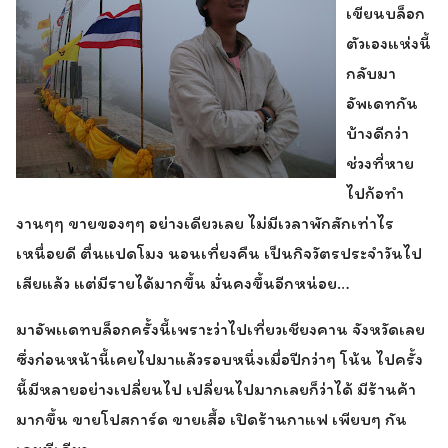
เขียนบล็อก
ตัวเองแห่งนี้
กลับมา
อัพเดทกัน
บ้างดีกว่า
ช่วงที่หาย
ไปก้อทำ
งานๆๆ ขายของๆๆ อย่างเดียวเลย ไม่มีเวลาพักสักเท่าไร
เหนื่อยดี ตื่นแปดโมง นอนเที่ยงคืน เป็นกิจวัตรประจำวันไป
เสียแล้ว แต่มีรายได้มากขึ้น มั่นคงขึ้นอีกหน่อย…
มาอัพเเดทบล็อกครั้งนี้เพราะว่าไปเที่ยวเชียงคาน จังหวัดเลย
ซึ่งก่อนหน้านี้เคยไปมาแล้วรอบหนึ่งเมื่อปีกว่าๆ โน้น ไปครั้ง
นี้มีหลายอย่างเปลี่ยนไป เปลี่ยนไปมากเลยก็ว่าได้ มีร้านค้า
มากขึ้น ขายโปสการ์ด ขายเสื้อ เปิดร้านกาแฟ เพียบๆ กัน