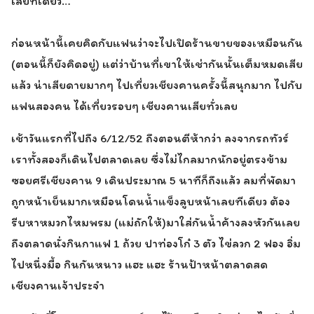
เลยทีเดียว…
ก่อนหน้านี้เคยคิดกับแฟนว่าจะไปเปิดร้านขายของเหมือนกัน
(ตอนนี้ก็ยังคิดอยู่) แต่ว่าบ้านที่เขาให้เช่ากันนั้นเต็มหมดเสีย
แล้ว น่าเสียดายมากๆ ไปเที่ยวเชียงคานครั้งนี้สนุกมาก ไปกับ
แฟนสองคน ได้เที่ยวรอบๆ เชียงคานเสียทั่วเลย
เช้าวันแรกที่ไปถึง 6/12/52 ถึงตอนตีห้ากว่า ลงจากรถทัวร์
เราทั้งสองก็เดินไปตลาดเลย ซึ่งไม่ไกลมากนักอยู่ตรงข้าม
ซอยศรีเชียงคาน 9 เดินประมาณ 5 นาทีก็ถึงแล้ว ลมที่พัดมา
ถูกหน้าเย็นมากเหมือนโดนน้ำแข็งลูบหน้าเลยทีเดียว ต้อง
รีบหาหมวกไหมพรม (แม่ถักให้)มาใส่กันน้ำค้างลงหัวกันเลย
ถึงตลาดนั่งกินกาแฟ 1 ถ้วย ปาท่องโก๋ 3 ตัว ไข่ลวก 2 ฟอง อิ่ม
ไปหนึ่งมื้อ กินกันหนาว แฮะ แฮะ ร้านป้าหน้าตลาดสด
เชียงคานเจ้าประจำ