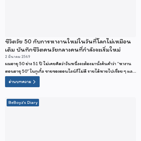
ชีวิตวัย 50 กับการหางานใหม่ในวันที่โลกไม่เหมือน
เดิม บันทึกชีวิตคนวัยกลางคนที่กำลังจะเริ่มใหม่
2 มีนาคม 2569
ผมอายุ 50 ย่าง 51 ปี ไม่เคยคิดว่าวันหนึ่งจะต้องมานั่งค้นคำว่า “หางาน
ตอนอายุ 50” ในกูเกิ้ล ขายของออนไลน์ก็ไม่ดี รายได้หายไปเรื่อย ๆ และ
ตอนนี้กำลังคิดว่าจะไปสมัครงานห้าง หรือเป็น รปภ ดีไหม
อ่านบทความ
BeBoyz's Diary