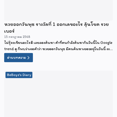
หวยออกวันพุธ รางวัลที่ 1 ออกเลขอะไร ลุ้นโชค รวย
เบอร์
15 กรกฎาคม 2568
ไม่รู้จะเขียนอะไรดี เลยลองค้นหา คำที่คนกำลังค้นหากันวันนี้ใน Google
trend ดู ก็พบว่าเจอคำว่า หวยออกวันพุธ มีคนค้นหาเยอะอยู่ในวันนี้ งง
เขาหาอะไรกัน ต้องมีนัยยะอะไรแน่ๆ เลยเอาคำนี้มาเป็นไตเติ้ลของ
อ่านบทความ
บทความซะเลย
BeBoyz's Diary