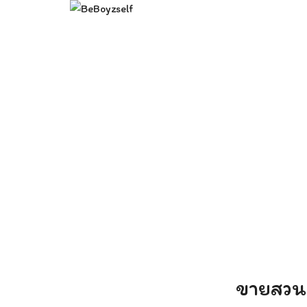
Skip
to
content
Se
fo
ขายสวนยา